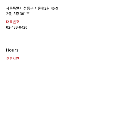
드디어 공개된 '레드닷 이미
레드닷 첫 기상캐
서울특별시 성동구 서울숲2길 46-9
지 클래스'
설아 클래스' 모
​2층, 3층 301호
대표번호
02-499-0420
Hours
오픈시간
주중 : 10:00 ~ 22:00
전화 및 방문상담 가능 시간
주중 : 10:00 ~ 22:00
카톡상담 가능 시간
10:00 ~ 22:00
Contact
E-MAIL
reddotann23@naver.com
SNS