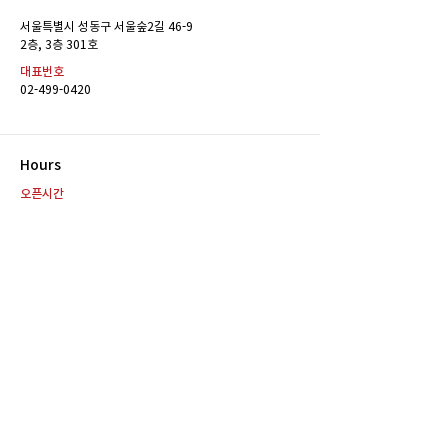
[공채 합격] KBS제주 아나
[공채 합격] KB
서울특별시 성동구 서울숲2길 46-9
운서 김미르 합격
운서 이가회 합격
​2층, 3층 301호
대표번호
02-499-0420
Hours
오픈시간
주중 : 10:00 ~ 22:00
전화 및 방문상담 가능 시간
주중 : 10:00 ~ 22:00
카톡상담 가능 시간
10:00 ~ 22:00
Contact
E-MAIL
reddotann23@naver.com
SNS