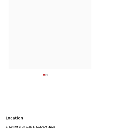
Location
[공채 합격] KBS제주 아나
[공채 합격] KB
서울특별시 성동구 서울숲2길 46-9