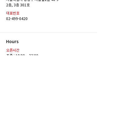
운서 김미르 합격
운서 이가회 합격
​2층, 3층 301호
대표번호
02-499-0420
Hours
오픈시간
주중 : 10:00 ~ 22:00
전화 및 방문상담 가능 시간
주중 : 10:00 ~ 22:00
카톡상담 가능 시간
10:00 ~ 22:00
Contact
E-MAIL
reddotann23@naver.com
SNS