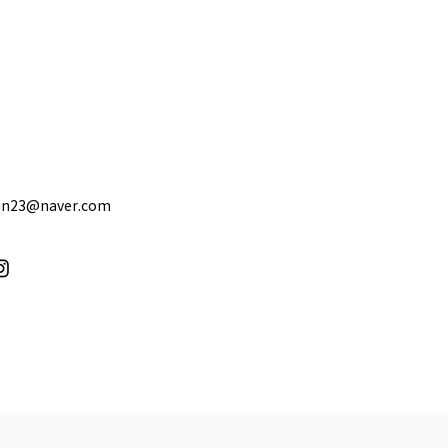
닷 첫 기상캐스터반 '이설아
nn23@naver.com
스' 모집합니다~