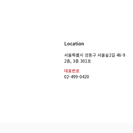
Location
[특강공지] ​​축구특강 by 쿠플 박
서울특별시 성동구 서울숲2길 46-9
​2층, 3층 301호
용식 & 소준일 캐스터
대표번호
02-499-0420