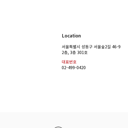
Location
[공채 합격] 국방홍보원 유튜브
서울특별시 성동구 서울숲2길 46-9
​2층, 3층 301호
MC 유채홍 합격
대표번호
02-499-0420