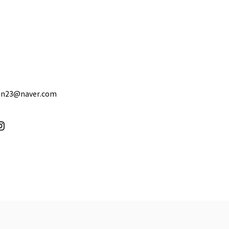
 합격] KBS경인 아나운서
nn23@naver.com
회 합격