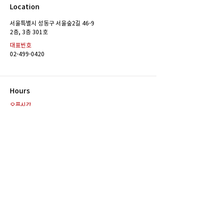
Location
[공채 합격] KBS제주 아나
[공채 합격] KB
서울특별시 성동구 서울숲2길 46-9
운서 김미르 합격
운서 이가회 합격
​2층, 3층 301호
대표번호
02-499-0420
Hours
오픈시간
주중 : 10:00 ~ 22:00
전화 및 방문상담 가능 시간
주중 : 10:00 ~ 22:00
카톡상담 가능 시간
10:00 ~ 22:00
Contact
E-MAIL
reddotann23@naver.com